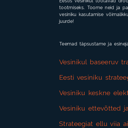
Eestis vesinikul töötavad droo
tootmiseks. Toome neid ja pal
vesiniku kasutamise võimalik
juurde!
Teemad täpsustame ja esineja
Vesinikul baseeruv tr
Eesti vesiniku stratee
Vesiniku keskne elekt
Vesiniku ettevõtted j
Strateegiat ellu viia a