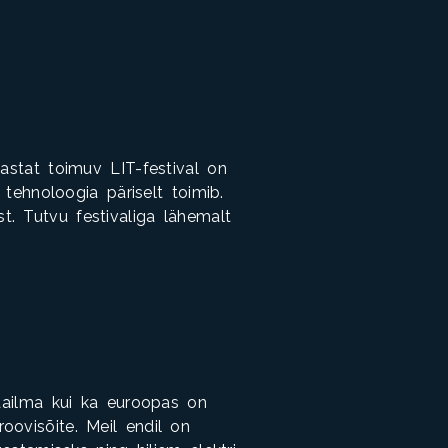
astat toimuv LIT-festival on
 tehnoloogia päriselt toimib.
. Tutvu festivaliga lähemalt
maailma kui ka euroopas on
oovisõite. Meil endil on