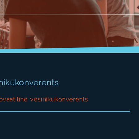
inikukonverents
nnovaatiline vesinikukonverents