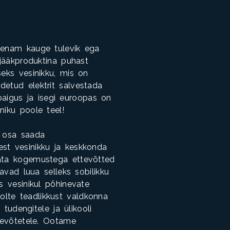
e enam kauge tulevik ega
 jääkproduktina puhast
seks vesinikku, mis on
detud elektrit salvestada
 paigus ja isegi euroopas on
iniku poole teel!
k osa saada
stest vesinikku ja keskkonda
data kogemustega ettevõtted
avad luua selleks sobilikku
s vesinikul põhinevate
olte teadlikkust valdkonna
 tudengitele ja ülikooli
ttevõtetele. Ootame