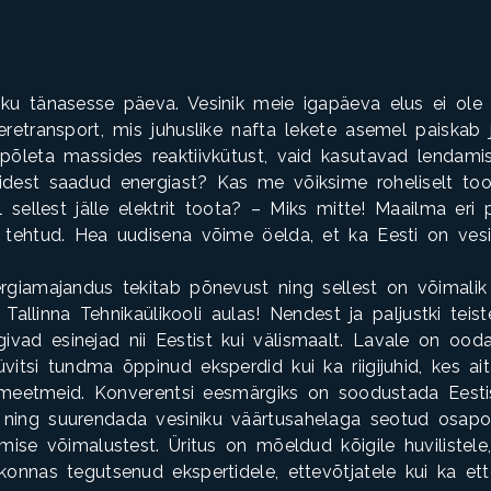
viku tänasesse päeva. Vesinik meie igapäeva elus ei ol
Meretransport, mis juhuslike nafta lekete asemel paiskab
 põleta massides reaktiivkütust, vaid kasutavad lendami
idest saadud energiast? Kas me võiksime roheliselt too
el sellest jälle elektrit toota? – Miks mitte! Maailma eri
a tehtud. Hea uudisena võime öelda, et ka Eesti on ves
ergiamajandus tekitab põnevust ning sellest on võimali
il Tallinna Tehnikaülikooli aulas! Nendest ja paljustki tei
ivad esinejad nii Eestist kui välismaalt. Lavale on oo
vitsi tundma õppinud eksperdid kui ka riigijuhid, kes ait
etusmeetmeid. Konverentsi eesmärgiks on soodustada Eesti
 ning suurendada vesiniku väärtusahelaga seotud osapo
mise võimalustest. Üritus on mõeldud kõigile huvilistele,
dkonnas tegutsenud ekspertidele, ettevõtjatele kui ka e