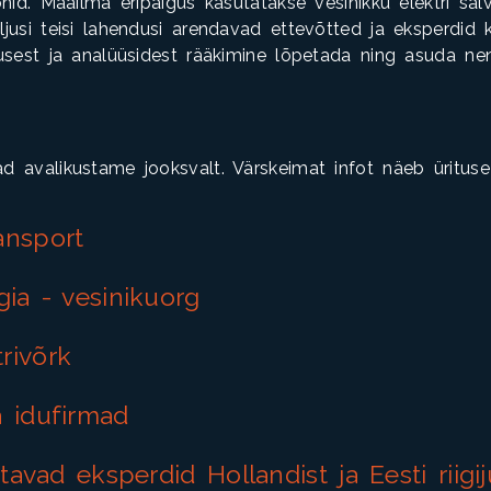
nid. Maailma eripaigus kasutatakse vesinikku elektri salv
jusi teisi lahendusi arendavad ettevõtted ja eksperdid
kusest ja analüüsidest rääkimine lõpetada ning asuda n
d avalikustame jooksvalt. Värskeimat infot näeb üritus
ansport
gia - vesinikuorg
rivõrk
a idufirmad
itavad eksperdid Hollandist ja Eesti riigi