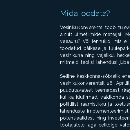
Mida oodata?
Vesinikukonverents toob tule
ainult ulmefilmide materjal! 
veeauru? Või lennukid, mis ei
toodetud päikese ja tuulepark
vesinikuna ning vajalikul hetk
mitmeid taolisi lahendusi jub
Selline keskkonna-sõbralik en
vesinikukonverentsil 28. Aprill
puudutavatest teemadest rääg
kui ka idufirmad, valdkonda sü
poliitilist raamistikku ja to
lahenduste implementeerimist
potensiaalidest ning investeeri
töötajatele, aga eelkõige val