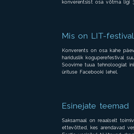
konverentsist osa võtma ligi 3
Mis on LIT-festiva
Konverents on osa kahe päevas
hariduslik koguperefestival su
Soovime tuua tehnoloogiat ini
ürituse Facebooki
lehel
.
Esinejate teemad
Saksamaal on reaalselt toimiv
ettevõtted, kes arendavad ves