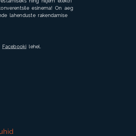
estamiseks ning hiljem elektri
 konverentsile esinema! On aeg
ende lahenduste rakendamise
e
Facebooki
lehel
.
juhid