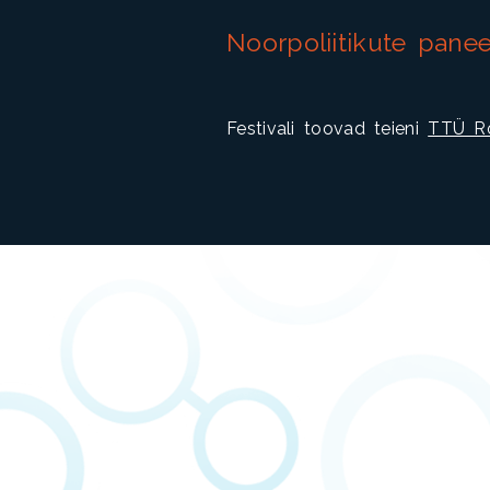
Noorpoliitikute panee
Festivali toovad teieni
TTÜ Ro