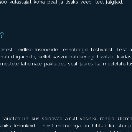
00 külastajat koha peal ja lisaks veebi teel jälgijad.
l?
est Leidlike Inseneride Tehnoloogia festivalist. Teist a
unatud igaühele, kellel kasvõi natukenegi huvitab, kuidas
mestele lähemale pakkudes seal juures ka meelelahutust
 raudtee liin, kus sõidavad ainult vesiniku rongid. Üle
iniku lennukeid – neist mitmetega on tehtud ka juba pr